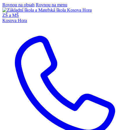
Rovnou na obsah
Rovnou na menu
ZŠ a MŠ
Kosova Hora