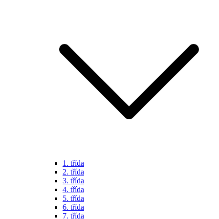
1. třída
2. třída
3. třída
4. třída
5. třída
6. třída
7. třída