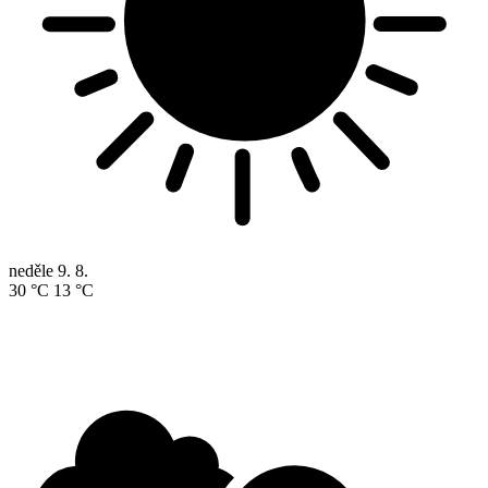
neděle
9. 8.
30 °C
13 °C