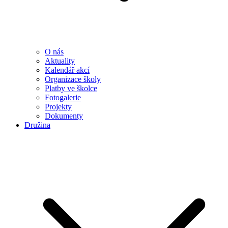
O nás
Aktuality
Kalendář akcí
Organizace školy
Platby ve školce
Fotogalerie
Projekty
Dokumenty
Družina