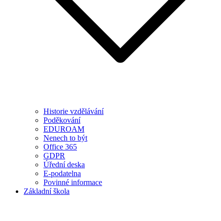
Historie vzdělávání
Poděkování
EDUROAM
Nenech to být
Office 365
GDPR
Úřední deska
E-podatelna
Povinné informace
Základní škola