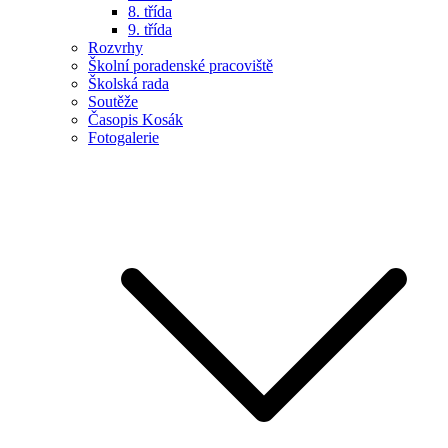
8. třída
9. třída
Rozvrhy
Školní poradenské pracoviště
Školská rada
Soutěže
Časopis Kosák
Fotogalerie