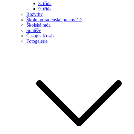
8. třída
9. třída
Rozvrhy
Školní poradenské pracoviště
Školská rada
Soutěže
Časopis Kosák
Fotogalerie