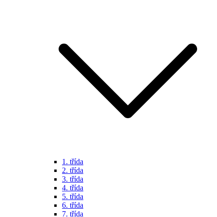
1. třída
2. třída
3. třída
4. třída
5. třída
6. třída
7. třída