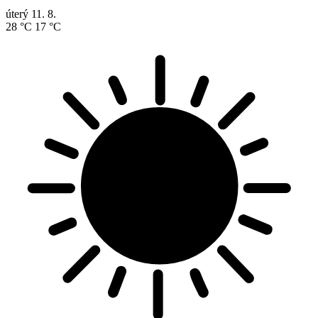
úterý
11. 8.
28 °C
17 °C