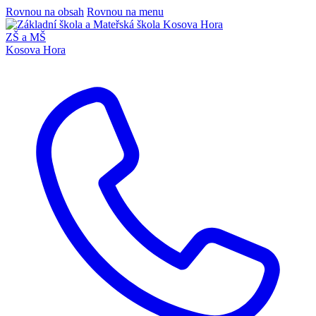
Rovnou na obsah
Rovnou na menu
ZŠ a MŠ
Kosova Hora