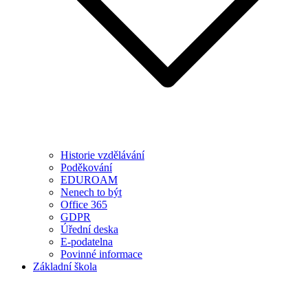
Historie vzdělávání
Poděkování
EDUROAM
Nenech to být
Office 365
GDPR
Úřední deska
E-podatelna
Povinné informace
Základní škola