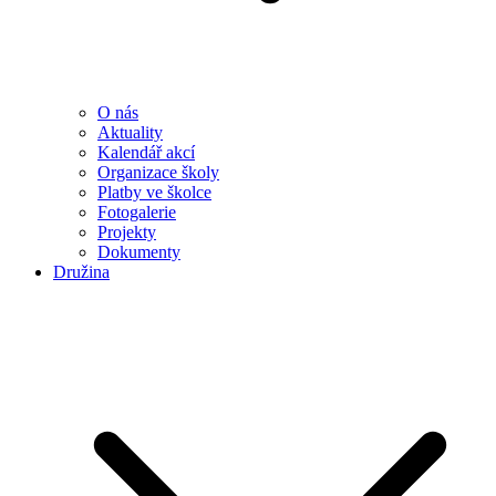
O nás
Aktuality
Kalendář akcí
Organizace školy
Platby ve školce
Fotogalerie
Projekty
Dokumenty
Družina