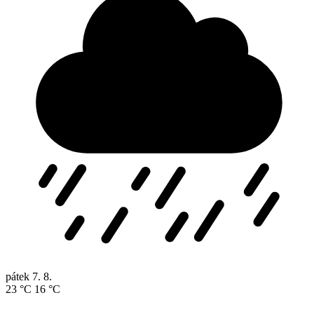
pátek
7. 8.
23 °C
16 °C