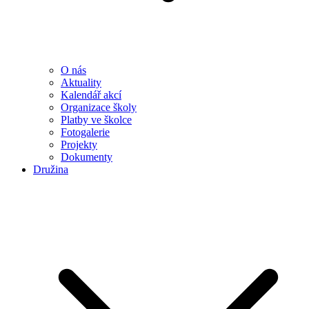
O nás
Aktuality
Kalendář akcí
Organizace školy
Platby ve školce
Fotogalerie
Projekty
Dokumenty
Družina