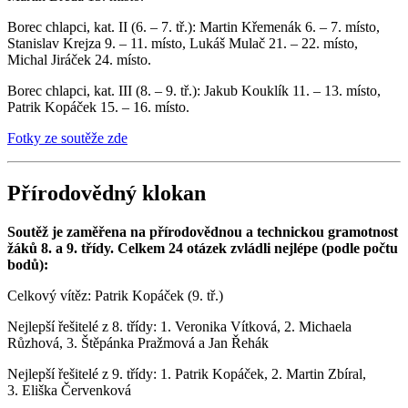
Borec chlapci, kat. II (6. – 7. tř.): Martin Křemenák 6. – 7. místo,
Stanislav Krejza 9. – 11. místo, Lukáš Mulač 21. – 22. místo,
Michal Jiráček 24. místo.
Borec chlapci, kat. III (8. – 9. tř.): Jakub Kouklík 11. – 13. místo,
Patrik Kopáček 15. – 16. místo.
Fotky ze soutěže zde
Přírodovědný klokan
Soutěž je zaměřena na přírodovědnou a technickou gramotnost
žáků 8. a 9. třídy. Celkem 24 otázek zvládli nejlépe (podle počtu
bodů):
Celkový vítěz: Patrik Kopáček (9. tř.)
Nejlepší řešitelé z 8. třídy: 1. Veronika Vítková, 2. Michaela
Růzhová, 3. Štěpánka Pražmová a Jan Řehák
Nejlepší řešitelé z 9. třídy: 1. Patrik Kopáček, 2. Martin Zbíral,
3. Eliška Červenková