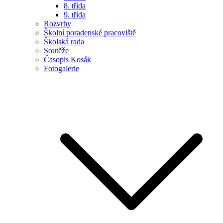
8. třída
9. třída
Rozvrhy
Školní poradenské pracoviště
Školská rada
Soutěže
Časopis Kosák
Fotogalerie