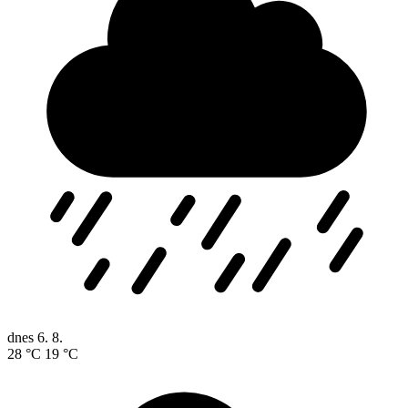
dnes
6. 8.
28 °C
19 °C