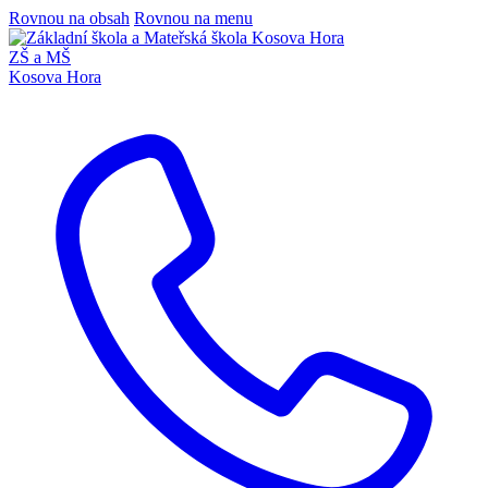
Rovnou na obsah
Rovnou na menu
ZŠ a MŠ
Kosova Hora