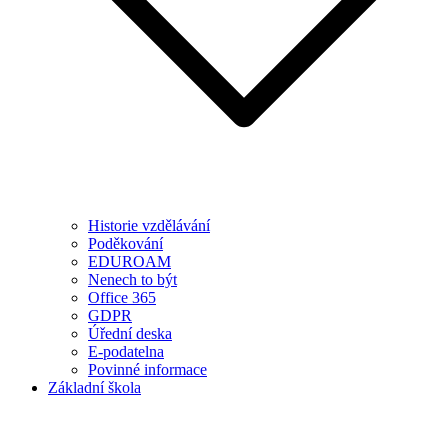
Historie vzdělávání
Poděkování
EDUROAM
Nenech to být
Office 365
GDPR
Úřední deska
E-podatelna
Povinné informace
Základní škola