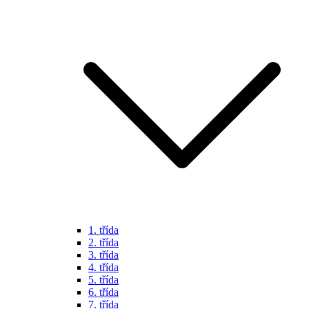
1. třída
2. třída
3. třída
4. třída
5. třída
6. třída
7. třída