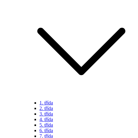
1. třída
2. třída
3. třída
4. třída
5. třída
6. třída
7. třída