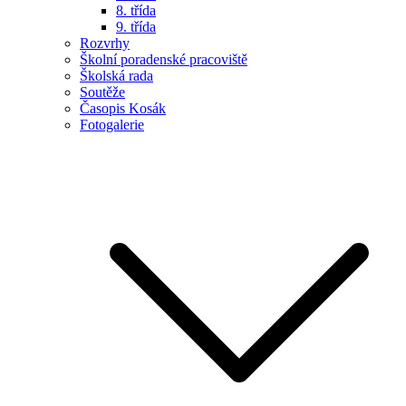
8. třída
9. třída
Rozvrhy
Školní poradenské pracoviště
Školská rada
Soutěže
Časopis Kosák
Fotogalerie