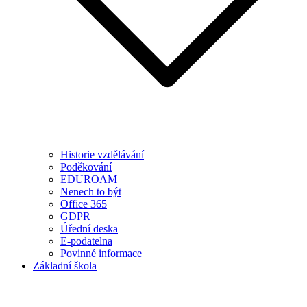
Historie vzdělávání
Poděkování
EDUROAM
Nenech to být
Office 365
GDPR
Úřední deska
E-podatelna
Povinné informace
Základní škola