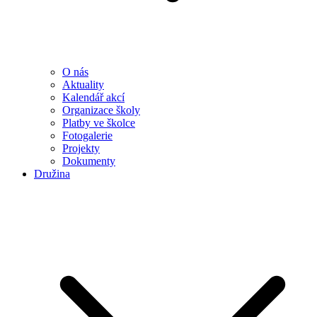
O nás
Aktuality
Kalendář akcí
Organizace školy
Platby ve školce
Fotogalerie
Projekty
Dokumenty
Družina