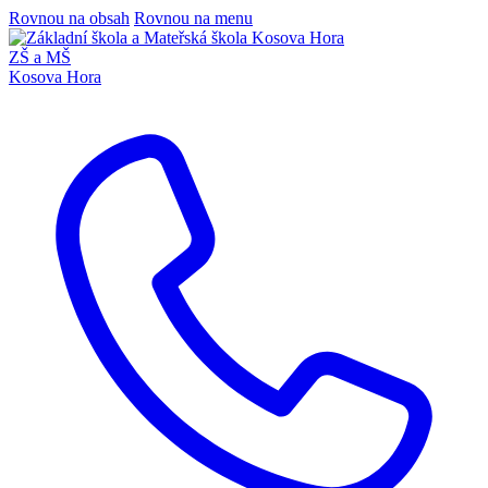
Rovnou na obsah
Rovnou na menu
ZŠ a MŠ
Kosova Hora