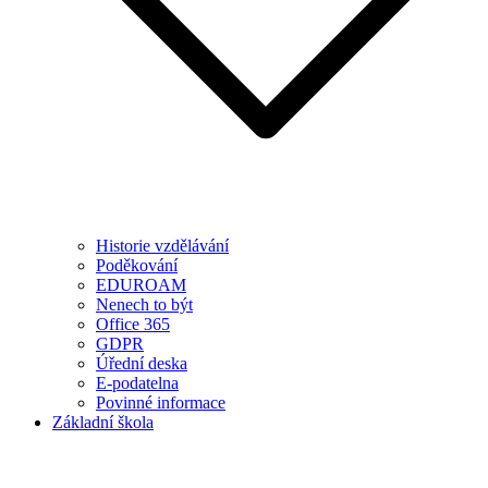
Historie vzdělávání
Poděkování
EDUROAM
Nenech to být
Office 365
GDPR
Úřední deska
E-podatelna
Povinné informace
Základní škola