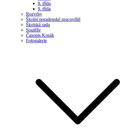
8. třída
9. třída
Rozvrhy
Školní poradenské pracoviště
Školská rada
Soutěže
Časopis Kosák
Fotogalerie