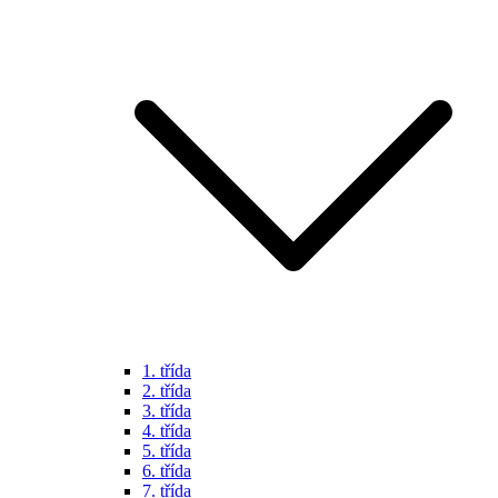
1. třída
2. třída
3. třída
4. třída
5. třída
6. třída
7. třída