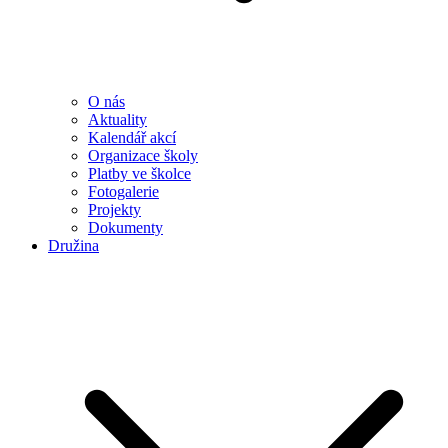
O nás
Aktuality
Kalendář akcí
Organizace školy
Platby ve školce
Fotogalerie
Projekty
Dokumenty
Družina