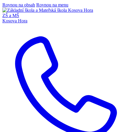
Rovnou na obsah
Rovnou na menu
ZŠ a MŠ
Kosova Hora