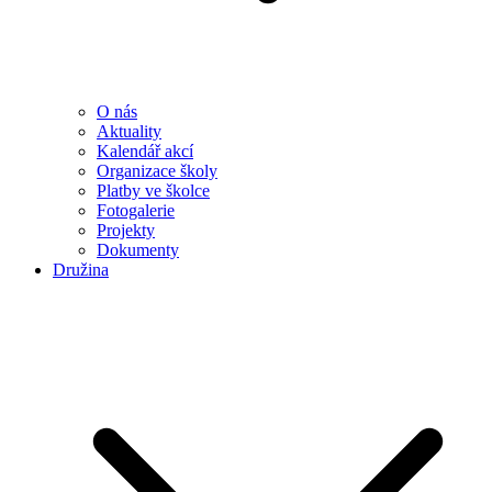
O nás
Aktuality
Kalendář akcí
Organizace školy
Platby ve školce
Fotogalerie
Projekty
Dokumenty
Družina