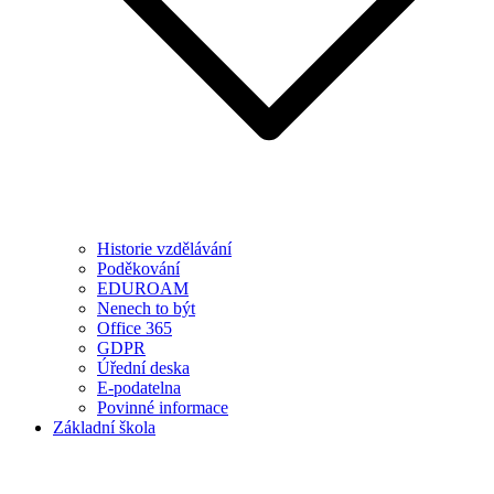
Historie vzdělávání
Poděkování
EDUROAM
Nenech to být
Office 365
GDPR
Úřední deska
E-podatelna
Povinné informace
Základní škola