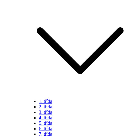
1. třída
2. třída
3. třída
4. třída
5. třída
6. třída
7. třída