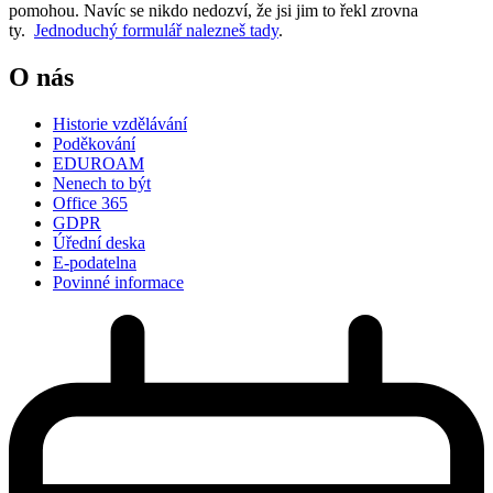
pomohou. Navíc se nikdo nedozví, že jsi jim to řekl zrovna
ty.
Jednoduchý formulář nalezneš tady
.
O nás
Historie vzdělávání
Poděkování
EDUROAM
Nenech to být
Office 365
GDPR
Úřední deska
E-podatelna
Povinné informace