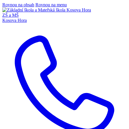
Rovnou na obsah
Rovnou na menu
ZŠ a MŠ
Kosova Hora