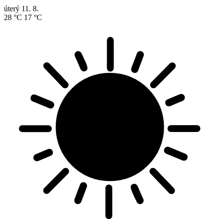
úterý
11. 8.
28 °C
17 °C