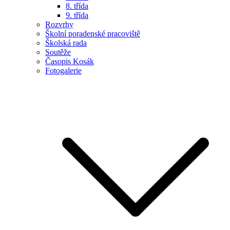
8. třída
9. třída
Rozvrhy
Školní poradenské pracoviště
Školská rada
Soutěže
Časopis Kosák
Fotogalerie