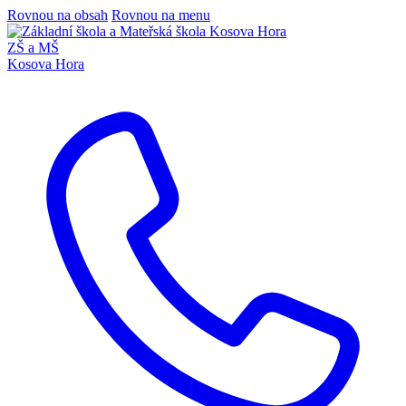
Rovnou na obsah
Rovnou na menu
ZŠ a MŠ
Kosova Hora