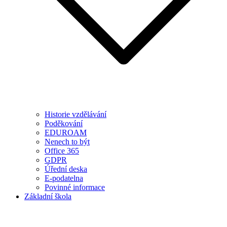
Historie vzdělávání
Poděkování
EDUROAM
Nenech to být
Office 365
GDPR
Úřední deska
E-podatelna
Povinné informace
Základní škola