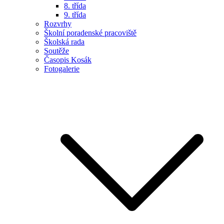
8. třída
9. třída
Rozvrhy
Školní poradenské pracoviště
Školská rada
Soutěže
Časopis Kosák
Fotogalerie