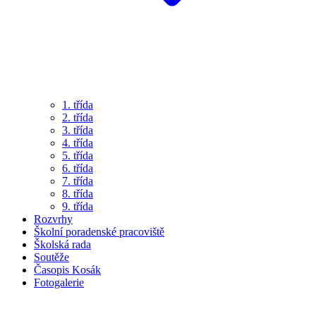
1. třída
2. třída
3. třída
4. třída
5. třída
6. třída
7. třída
8. třída
9. třída
Rozvrhy
Školní poradenské pracoviště
Školská rada
Soutěže
Časopis Kosák
Fotogalerie