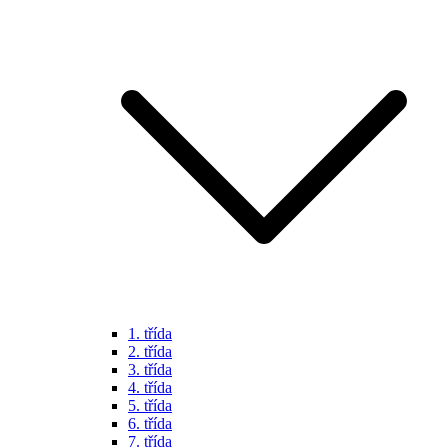
1. třída
2. třída
3. třída
4. třída
5. třída
6. třída
7. třída