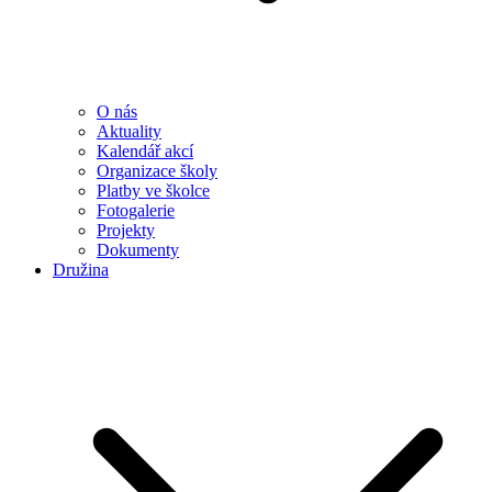
O nás
Aktuality
Kalendář akcí
Organizace školy
Platby ve školce
Fotogalerie
Projekty
Dokumenty
Družina