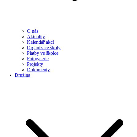
O nás
Aktuality
Kalendář akcí
Organizace školy
Platby ve školce
Fotogalerie
Projekty
Dokumenty
Družina