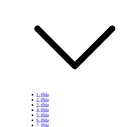
1. třída
2. třída
3. třída
4. třída
5. třída
6. třída
7. třída