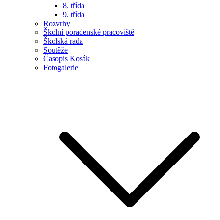
8. třída
9. třída
Rozvrhy
Školní poradenské pracoviště
Školská rada
Soutěže
Časopis Kosák
Fotogalerie