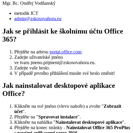
Mgr. Bc. Ondřej Vodňanský
metodik ICT
admin@zskosovahora.eu
Jak se přihlásit ke školnímu účtu Office
365?
Přejděte na adresu
portal.office.com
.
Zadejte uživatelské jméno
ve tvaru jmeno.prijmeni@zskosovahora.eu.
Zadejte vaše heslo.
V případě prvního přihlášení musíte své heslo změnit!
Jak nainstalovat desktopové aplikace
Office?
Klikněte na své jméno (vlevo nahoře) a zvolte "
Zobrazit
účet
".
Přejděte na "
Spravovat instalace
".
Klikněte na nabídku "
Nainstalovat desktopové aplikace
".
Přejděte na konec stránky -
Nainstalovat Office 365 ProPlus
s novými aplikacemi verze 2016.