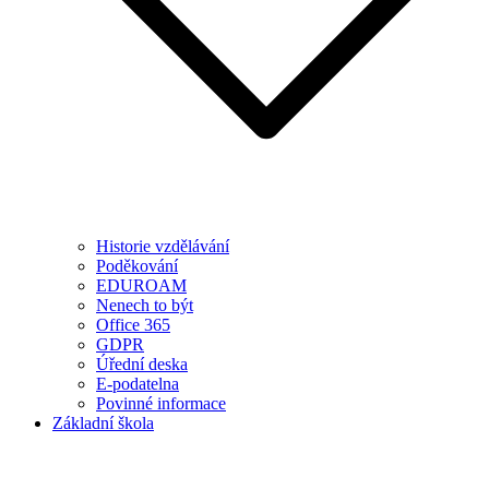
Historie vzdělávání
Poděkování
EDUROAM
Nenech to být
Office 365
GDPR
Úřední deska
E-podatelna
Povinné informace
Základní škola