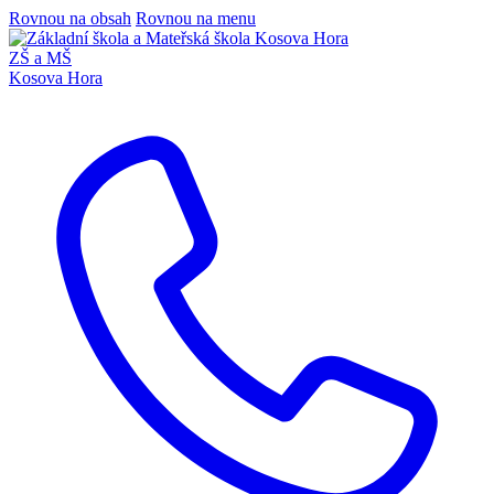
Rovnou na obsah
Rovnou na menu
ZŠ a MŠ
Kosova Hora