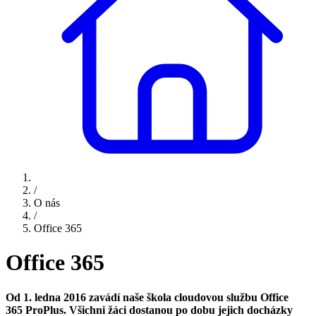
/
O nás
/
Office 365
Office 365
Od 1. ledna 2016 zavádí naše škola cloudovou službu Office
365 ProPlus. Všichni žáci dostanou po dobu jejich docházky