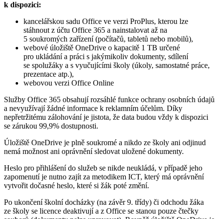
k dispozici:
kancelářskou sadu Office ve verzi ProPlus, kterou lze
stáhnout z účtu Office 365 a nainstalovat až na
5 soukromých zařízení (počítačů, tabletů nebo mobilů),
webové úložiště OneDrive o kapacitě 1 TB určené
pro ukládání a práci s jakýmikoliv dokumenty, sdílení
se spolužáky a s vyučujícími školy (úkoly, samostatné práce,
prezentace atp.),
webovou verzi Office Online
Služby Office 365 obsahují rozsáhlé funkce ochrany osobních údajů
a nevyužívají žádné informace k reklamním účelům. Díky
nepřetržitému zálohování je jistota, že data budou vždy k dispozici
se zárukou 99,9% dostupnosti.
Úložiště OneDrive je plně soukromé a nikdo ze školy ani odjinud
nemá možnost ani oprávnění sledovat uložené dokumenty.
Heslo pro přihlášení do služeb se nikde neukládá, v případě jeho
zapomenutí je nutno zajít za metodikem ICT, který má oprávnění
vytvořit dočasné heslo, které si žák poté změní.
Po ukončení školní docházky (na závěr 9. třídy) či odchodu žáka
ze školy se licence deaktivují a z Office se stanou pouze čtečky