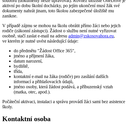
souborů (dokumenty nelze upravovat). Rovněž úložiště OneDrive je
aktivní po dobu školní docházky, po jejím ukončení musí žák své
dokumenty nahrát jinam, toto školou zabezpečené úložiště mu
zanikne.
V případě zájmu se mohou na školu obrátit přímo žáci nebo jejich
rodiče (zákonní zástupci). Žádost o službu není nutné vyřizovat
osobně, stačí zaslat e-mail na adresu
admin@zskosovahora.eu
,
ve kterém je nutné uvést následující údaje:
do předmětu "Žádost Office 365",
jméno a příjmení žáka,
datum narození,
bydliště,
třída,
kontaktní e-mail na žáka (rodiče) pro zasílání dalších
informací a přihlašovacích údajů,
jméno osoby, která žádost podává, a příbuzenský vztah
(matka, otec, apod.).
Počáteční aktivaci, instalaci a správu provádí žáci sami bez asistence
školy.
Kontaktní osoba