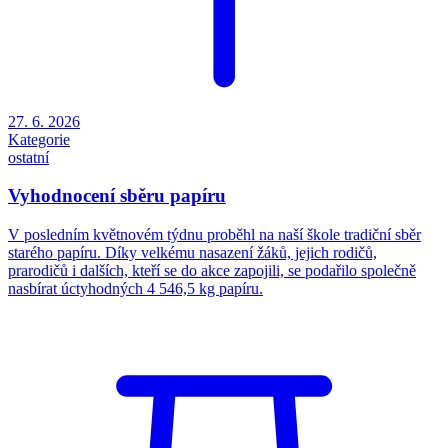
27. 6. 2026
Kategorie
ostatní
Vyhodnocení sběru papíru
V posledním květnovém týdnu proběhl na naší škole tradiční sběr
starého papíru. Díky velkému nasazení žáků, jejich rodičů,
prarodičů i dalších, kteří se do akce zapojili, se podařilo společně
nasbírat úctyhodných 4 546,5 kg papíru.