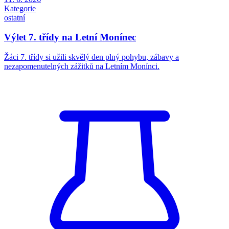
Kategorie
ostatní
Výlet 7. třídy na Letní Monínec
Žáci 7. třídy si užili skvělý den plný pohybu, zábavy a
nezapomenutelných zážitků na Letním Monínci.