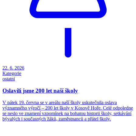
22. 6. 2026
Kategorie
ostatní
Oslavili jsme 200 let naší školy
V pátek 19. června se v areálu naší školy uskutečnila oslava
významného výročí – 200 let školy v Kosově Hoře. Celé odpoledne
se neslo ve znamení vzpomínek na bohatou historii školy, setkávání
bývalých i současných žáků, zaměstnanců a přátel školy.