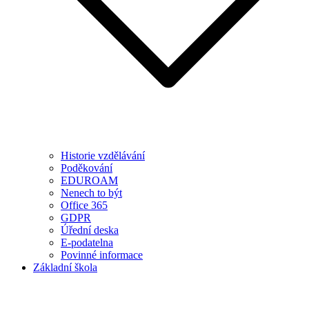
Historie vzdělávání
Poděkování
EDUROAM
Nenech to být
Office 365
GDPR
Úřední deska
E-podatelna
Povinné informace
Základní škola