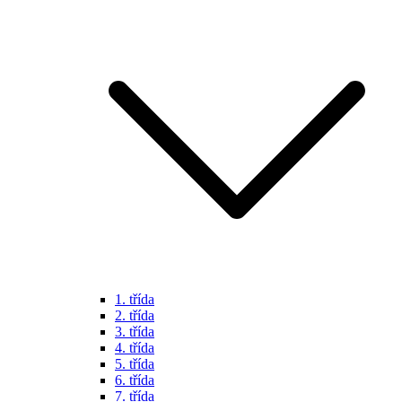
1. třída
2. třída
3. třída
4. třída
5. třída
6. třída
7. třída