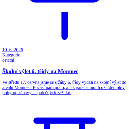
19. 6. 2026
Kategorie
ostatní
Školní výlet 6. třídy na Monínec
Ve středu 17. června jsme se s žáky 6. třídy vydali na školní výlet do
areálu Monínec. Počasí nám přálo, a tak jsme si mohli užít den plný
pohybu, zábavy a společných zážitků.