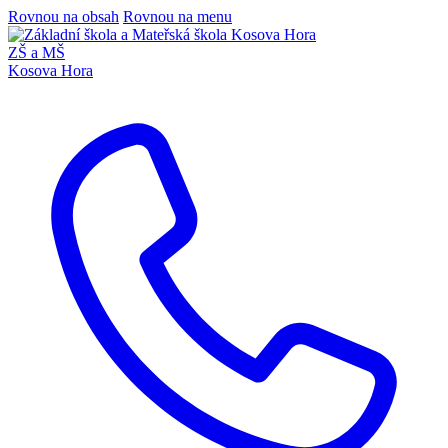
Rovnou na obsah
Rovnou na menu
ZŠ a MŠ
Kosova Hora