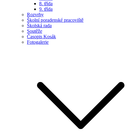
8. třída
9. třída
Rozvrhy
Školní poradenské pracoviště
Školská rada
Soutěže
Časopis Kosák
Fotogalerie