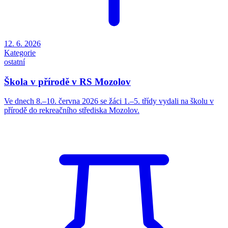
12. 6. 2026
Kategorie
ostatní
Škola v přírodě v RS Mozolov
Ve dnech 8.–10. června 2026 se žáci 1.–5. třídy vydali na školu v
přírodě do rekreačního střediska Mozolov.