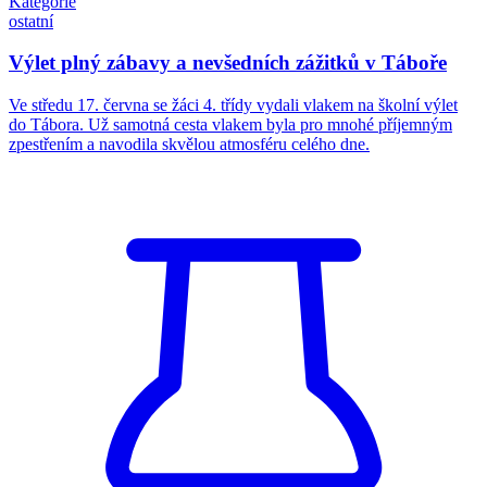
Kategorie
ostatní
Výlet plný zábavy a nevšedních zážitků v Táboře
Ve středu 17. června se žáci 4. třídy vydali vlakem na školní výlet
do Tábora. Už samotná cesta vlakem byla pro mnohé příjemným
zpestřením a navodila skvělou atmosféru celého dne.