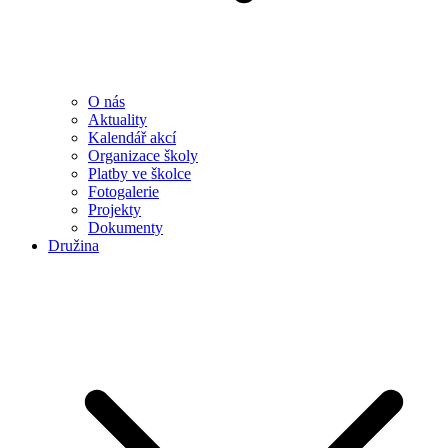
O nás
Aktuality
Kalendář akcí
Organizace školy
Platby ve školce
Fotogalerie
Projekty
Dokumenty
Družina