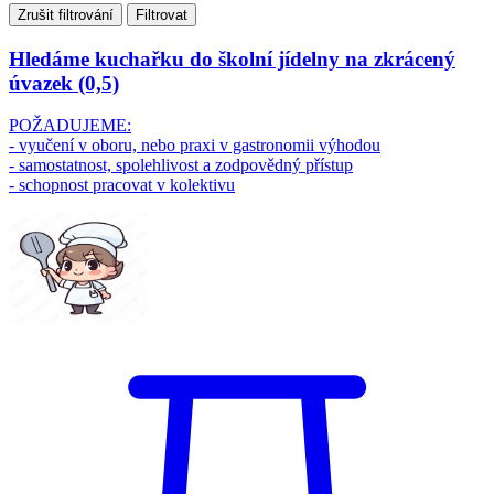
Zrušit filtrování
Filtrovat
Hledáme kuchařku do školní jídelny na zkrácený
úvazek (0,5)
POŽADUJEME:
- vyučení v oboru, nebo praxi v gastronomii výhodou
- samostatnost, spolehlivost a zodpovědný přístup
- schopnost pracovat v kolektivu