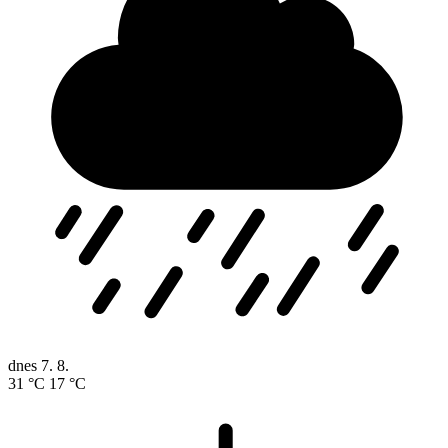
dnes
7. 8.
31 °C
17 °C