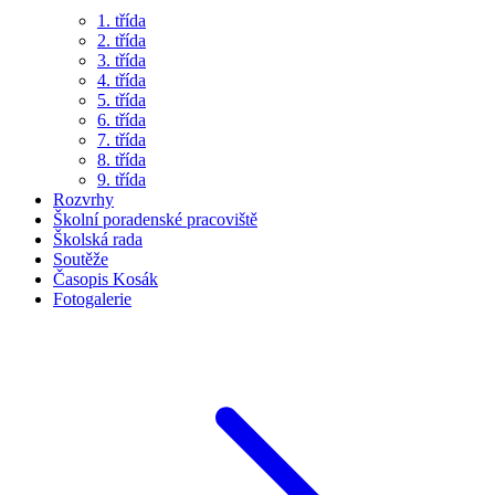
1. třída
2. třída
3. třída
4. třída
5. třída
6. třída
7. třída
8. třída
9. třída
Rozvrhy
Školní poradenské pracoviště
Školská rada
Soutěže
Časopis Kosák
Fotogalerie