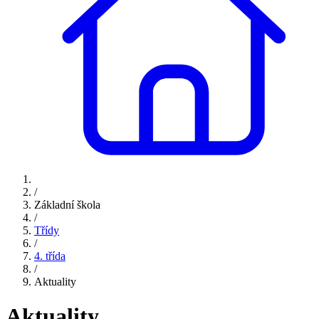
/
Základní škola
/
Třídy
/
4. třída
/
Aktuality
Aktuality