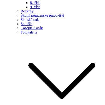
8. třída
9. třída
Rozvrhy
Školní poradenské pracoviště
Školská rada
Soutěže
Časopis Kosák
Fotogalerie