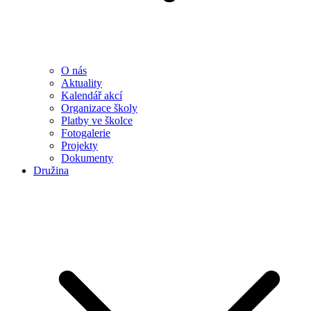
O nás
Aktuality
Kalendář akcí
Organizace školy
Platby ve školce
Fotogalerie
Projekty
Dokumenty
Družina