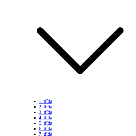
1. třída
2. třída
3. třída
4. třída
5. třída
6. třída
7. třída