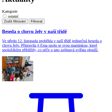
Kategorie
ostatní
Zrušit filtrování
Filtrovat
Beseda o chovu želv v naší třídě
Ve středu 12. listopadu proběhla v naší třídě jedinečná beseda o
chovu želv. Připravila ji Ema spolu se svou maminkou, které
spolužákům přiblížily, co péče o tato zajímavá zvířata obnáší.