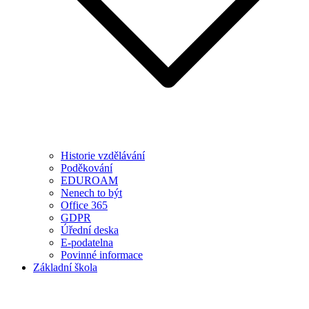
Historie vzdělávání
Poděkování
EDUROAM
Nenech to být
Office 365
GDPR
Úřední deska
E-podatelna
Povinné informace
Základní škola