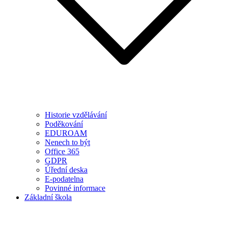
Historie vzdělávání
Poděkování
EDUROAM
Nenech to být
Office 365
GDPR
Úřední deska
E-podatelna
Povinné informace
Základní škola