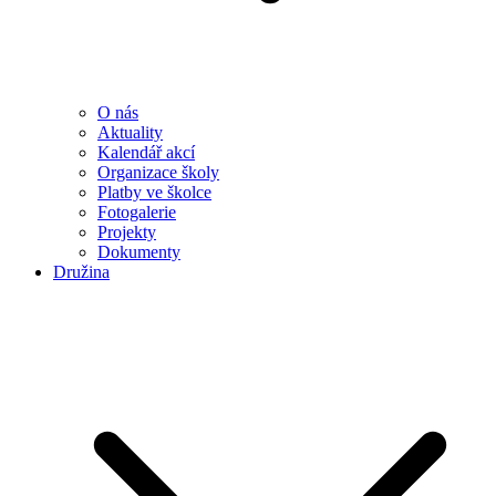
O nás
Aktuality
Kalendář akcí
Organizace školy
Platby ve školce
Fotogalerie
Projekty
Dokumenty
Družina