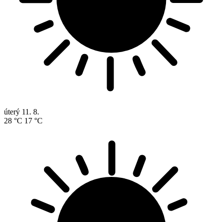
úterý
11. 8.
28 °C
17 °C