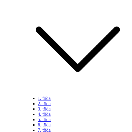
1. třída
2. třída
3. třída
4. třída
5. třída
6. třída
7. třída