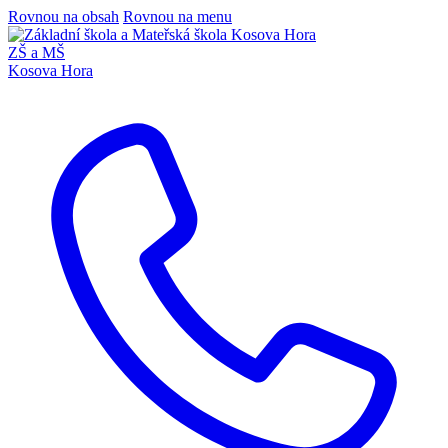
Rovnou na obsah
Rovnou na menu
ZŠ a MŠ
Kosova Hora