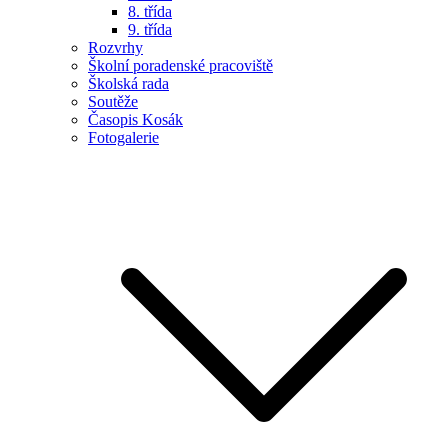
8. třída
9. třída
Rozvrhy
Školní poradenské pracoviště
Školská rada
Soutěže
Časopis Kosák
Fotogalerie