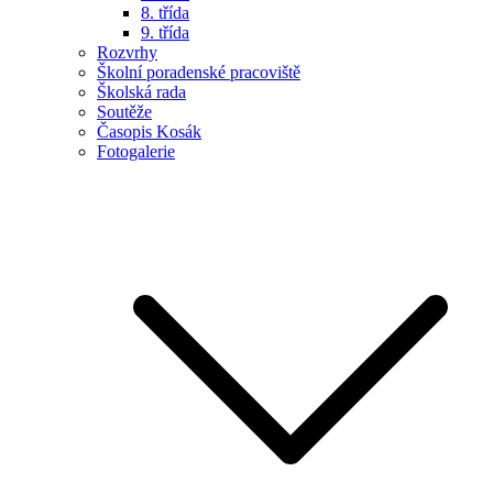
8. třída
9. třída
Rozvrhy
Školní poradenské pracoviště
Školská rada
Soutěže
Časopis Kosák
Fotogalerie