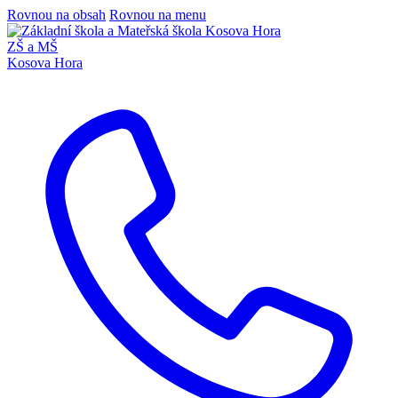
Rovnou na obsah
Rovnou na menu
ZŠ a MŠ
Kosova Hora