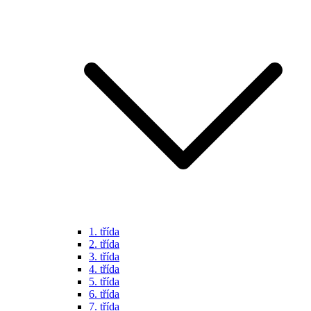
1. třída
2. třída
3. třída
4. třída
5. třída
6. třída
7. třída