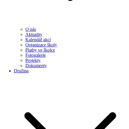
O nás
Aktuality
Kalendář akcí
Organizace školy
Platby ve školce
Fotogalerie
Projekty
Dokumenty
Družina