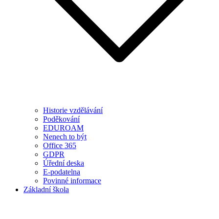
Historie vzdělávání
Poděkování
EDUROAM
Nenech to být
Office 365
GDPR
Úřední deska
E-podatelna
Povinné informace
Základní škola