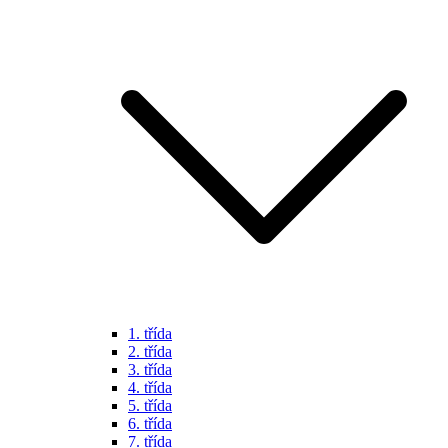
1. třída
2. třída
3. třída
4. třída
5. třída
6. třída
7. třída