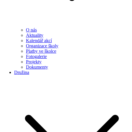
O nás
Aktuality
Kalendář akcí
Organizace školy
Platby ve školce
Fotogalerie
Projekty
Dokumenty
Družina