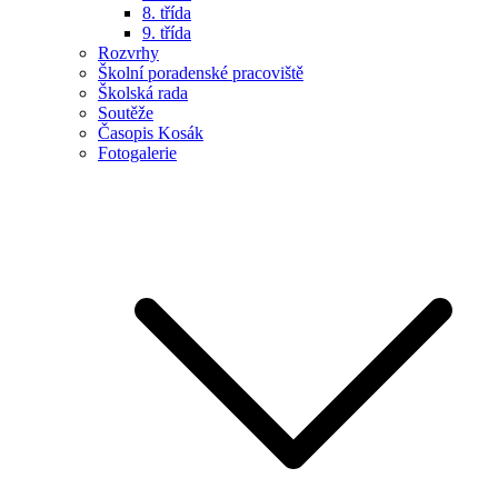
8. třída
9. třída
Rozvrhy
Školní poradenské pracoviště
Školská rada
Soutěže
Časopis Kosák
Fotogalerie