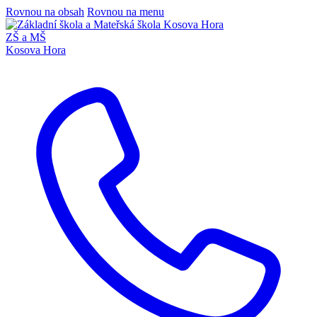
Rovnou na obsah
Rovnou na menu
ZŠ a MŠ
Kosova Hora