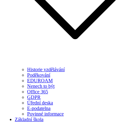
Historie vzdělávání
Poděkování
EDUROAM
Nenech to být
Office 365
GDPR
Úřední deska
E-podatelna
Povinné informace
Základní škola