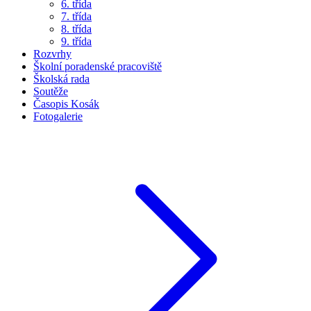
6. třída
7. třída
8. třída
9. třída
Rozvrhy
Školní poradenské pracoviště
Školská rada
Soutěže
Časopis Kosák
Fotogalerie