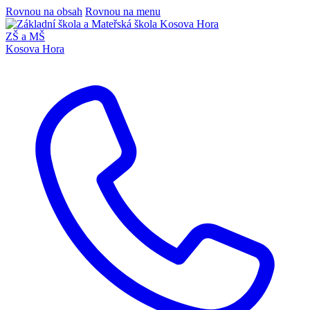
Rovnou na obsah
Rovnou na menu
ZŠ a MŠ
Kosova Hora