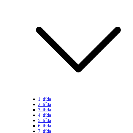
1. třída
2. třída
3. třída
4. třída
5. třída
6. třída
7. třída