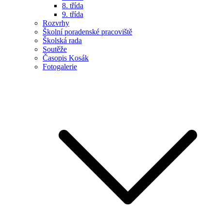
8. třída
9. třída
Rozvrhy
Školní poradenské pracoviště
Školská rada
Soutěže
Časopis Kosák
Fotogalerie