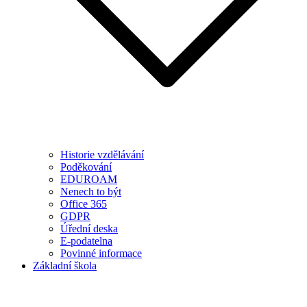
Historie vzdělávání
Poděkování
EDUROAM
Nenech to být
Office 365
GDPR
Úřední deska
E-podatelna
Povinné informace
Základní škola