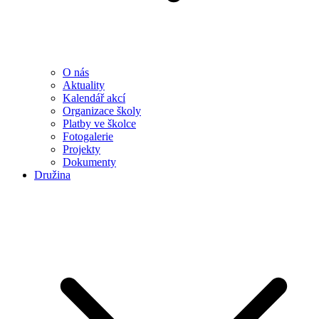
O nás
Aktuality
Kalendář akcí
Organizace školy
Platby ve školce
Fotogalerie
Projekty
Dokumenty
Družina